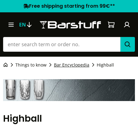
Free shipping starting from 99€**
Shopping car
EN
Things to know
Bar Encyclopedia
Highball
Highball